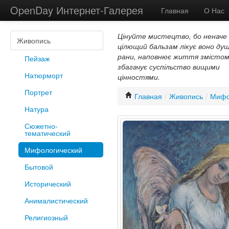
OpenDay Интернет-Галерея
Главная
О Нас
Цінуйте мистецтво, бо неначе
Живопись
цілющий бальзам лікує воно душ
рани, наповнює життя змістом
Пейзаж
збагачує суспільство вищими
Натюрморт
цінностями.
Портрет
Главная
/
Живопись
/
Мифо
Натура
Сюжетно-
тематический
Мифологический
Бытовой
Исторический
Анималистический
Религиозный