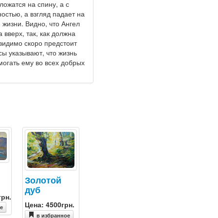
ожатся на спину, а с
ностью, а взгляд падает на
 жизни. Видно, что Ангел
вверх, так, как должна
видимо скоро предстоит
сы указывают, что жизнь
могать ему во всех добрых
Золотой
дуб
грн.
Цена: 4500грн.
ое
в избранное