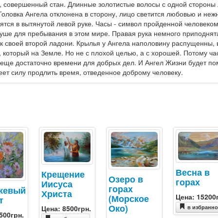
совершенный стан. Длинные золотистые волосы с одной стороны л
 Головка Ангела отклонена в сторону, лицо светится любовью и неж
ятся в вытянутой левой руке. Часы - символ пройденной человеком
уше для пребывания в этом мире. Правая рука немного приподнята 
к своей второй ладони. Крылья у Ангела наполовину распущенны, 
у, который на Земле. Но не с плохой целью, а с хорошей. Потому ча
 еще достаточно времени для добрых дел. И Ангел Жизни будет по
еет силу продлить время, отведенное доброму человеку.
Весна в
Крещение
Озеро в
горах
Иисуса
горах
жевый
Христа
Цена: 15200
(Морское
т
Око)
Цена: 8500грн.
в избранн
500грн.