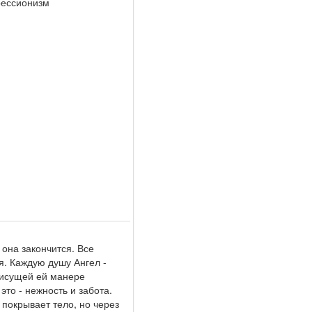
рессионизм
 она закончится. Все
я. Каждую душу Ангел -
рисущей ей манере
то - нежность и забота.
покрывает тело, но через