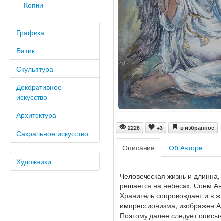
Копии
Графика
Батик
Скульптура
Декоративное
искусство
Архитектура
2228
+3
в избранное
Сакральное искусство
Описание
Об Авторе
Художники
Человеческая жизнь и длинна, 
решается на небесах. Сонм Ан
Хранитель сопровождает и в ж
импрессионизма, изображен Ан
Поэтому далее следует описыв