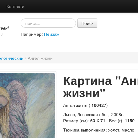
Контакти
Поиск
евні
 і
Например:
Пейзаж
логический
/
Ангел жизни
Картина "Ан
жизни"
Ангел життя (
100427
)
Львов, Львовская обл., 2008г.
Размер (см):
63
X
71
. Вес (г):
1150
Техника выполнения: холст, масло