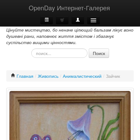
OpenDay Интернет-Галерея
Цінуйте мистецтво, бо неначе цілющий бальзам лікує воно
Главная
душевні рани, наповнює життя змістом і збагачує
суспільство вищими цінностями.
О Нас
Поиск
Контакти
Главная
/
Живопись
/
Анималистический
/
Зайчик