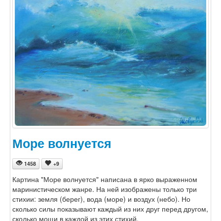
Море волнуется
1458
+9
Картина "Море волнуется" написана в ярко выраженном
маринистическом жанре. На ней изображены только три
стихии: земля (берег), вода (море) и воздух (небо). Но
сколько силы показывают каждый из них друг перед другом,
сколько мощи в каждой из этих стихий.