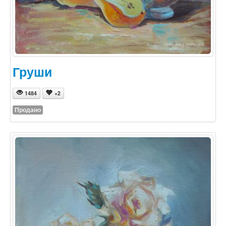
Груши
1484
+2
Продано