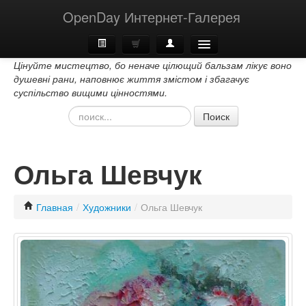
OpenDay Интернет-Галерея
Цінуйте мистецтво, бо неначе цілющий бальзам лікує воно
Главная
душевні рани, наповнює життя змістом і збагачує
суспільство вищими цінностями.
О Нас
Поиск
Контакти
Ольга Шевчук
Главная
/
Художники
/
Ольга Шевчук