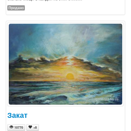
Продано
Закат
10770
+8