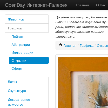
OpenDay Интернет-Галерея
Главная
О Нас
Цінуйте мистецтво, бо неначе
Живопись
цілющий бальзам лікує воно душ
рани, наповнює життя змістом
Графика
збагачує суспільство вищими
цінностями.
Пейзаж
Абстракции
Главная
/
Графика
/
Открыт
Иллюстрации
Открытки
Офорт
Батик
Скульптура
Декоративное
искусство