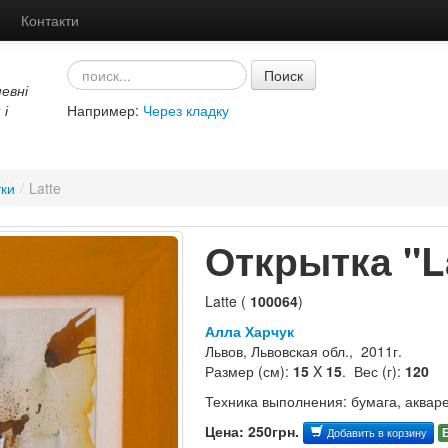
Контакти
Поиск
евні
 і
Например:
Через кладку
ки
/
Latte
Открытка "L
Latte (
100064
)
Алла Харчук
Львов, Львовская обл., 2011г.
Размер (см):
15
X
15
. Вес (г):
120
Техника выполнения: бумага, аквар
Цена: 250грн.
Добавить в корзину