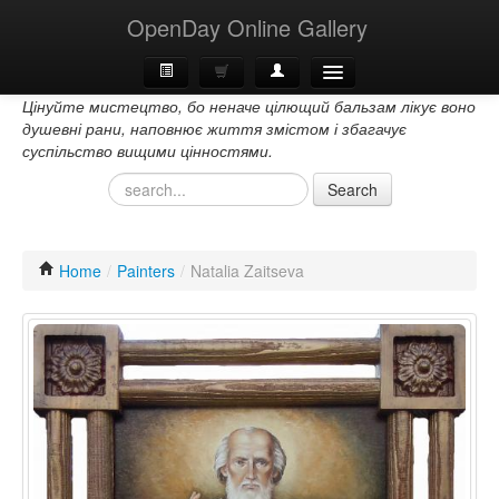
OpenDay Online Gallery
Цінуйте мистецтво, бо неначе цілющий бальзам лікує воно
Home
душевні рани, наповнює життя змістом і збагачує
суспільство вищими цінностями.
About Us
Search
Contacts
Home
/
Painters
/
Natalia Zaitseva